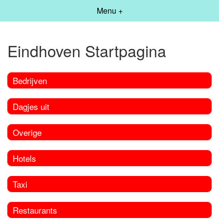
Menu +
Eindhoven Startpagina
Bedrijven
Dagjes uit
Overige
Hotels
Taxi
Restaurants